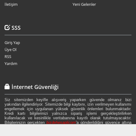
İletişim
Yeni Gelenler
SSS
Giriş Yap
Üye Ol
RSS
Yardım
İnternet Güvenliği
Siz sitemizden keyifle alışveriş yaparken güvende olmanız bizi
yakından ilgilendiriyor. Sitemizde bilgi kaybını, izin verilmeyen kullanımı
engellemek için uygulanan yüksek güvenlik önlemleri bulunmaktadır.
Kredi kartı bilgilerinizi yalnızca sipariş işlemi gerçekleştirilirken
kullanılacak ve kesinlikle veritabanına kayıtlı olarak tutulmayacaktır.
Bilgilerinizin gerçekten
bizdehesaplicom
'a gönderildiğini güvence altına
alarak, bilgi güvenliğiniz için sitemizde
256 bit
şifreleme ve
3D Secure
güvenlik sistemi kullanılmaktadır.