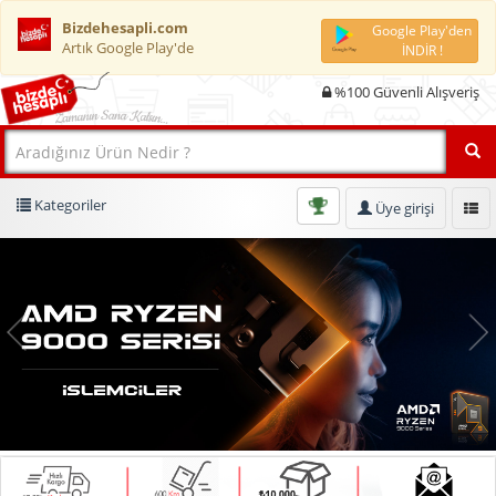
Bizdehesapli.com
Google Play'den
Artık Google Play'de
İNDİR !
%100 Güvenli Alışveriş
Kategoriler
Üye girişi